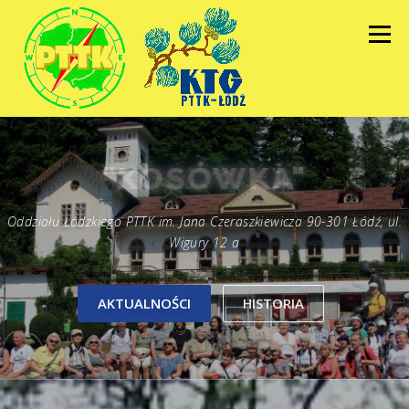
Przejdź
do
Menu
treści
HOME
GALERIE
KALENDARZ
"KOSÓWKA"
Oddziału Łódzkiego PTTK im. Jana Czeraszkiewicza 90-301 Łódź, ul.
ZARZĄD
BIULETYNY
KONTAKT
Wigury 12 a
AKTUALNOŚCI
HISTORIA