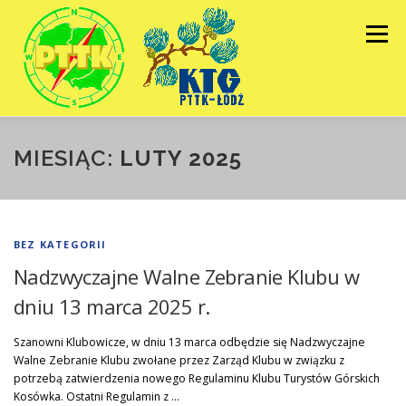
Przejdź
do
Menu
treści
HOME
GALERIE
KALENDARZ
MIESIĄC:
LUTY 2025
ZARZĄD
BIULETYNY
KONTAKT
BEZ KATEGORII
Nadzwyczajne Walne Zebranie Klubu w
dniu 13 marca 2025 r.
Szanowni Klubowicze, w dniu 13 marca odbędzie się Nadzwyczajne
Walne Zebranie Klubu zwołane przez Zarząd Klubu w związku z
potrzebą zatwierdzenia nowego Regulaminu Klubu Turystów Górskich
Kosówka. Ostatni Regulamin z …