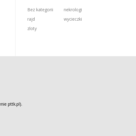
Bez kategorii
nekrologi
rajd
wycieczki
zloty
ie pttk.pl).