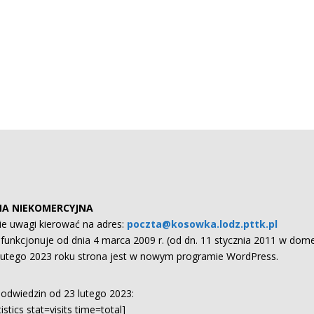
A NIEKOMERCYJNA
ie uwagi kierować na adres:
poczta@kosowka.lodz.pttk.pl
funkcjonuje od dnia 4 marca 2009 r. (od dn. 11 stycznia 2011 w domen
lutego 2023 roku strona jest w nowym programie WordPress.
k odwiedzin od 23 lutego 2023:
istics stat=visits time=total]