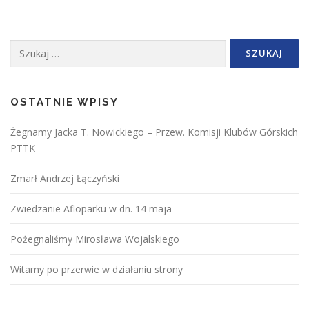
g
a
Szukaj:
c
j
a
p
OSTATNIE WPISY
o
Żegnamy Jacka T. Nowickiego – Przew. Komisji Klubów Górskich
w
PTTK
p
i
Zmarł Andrzej Łączyński
s
Zwiedzanie Afloparku w dn. 14 maja
a
c
Pożegnaliśmy Mirosława Wojalskiego
h
Witamy po przerwie w działaniu strony