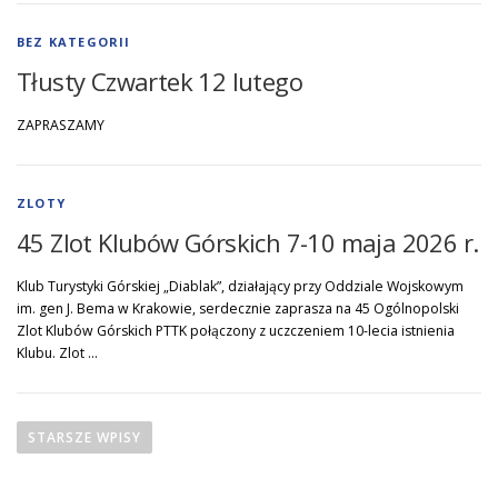
BEZ KATEGORII
Tłusty Czwartek 12 lutego
ZAPRASZAMY
ZLOTY
45 Zlot Klubów Górskich 7-10 maja 2026 r.
Klub Turystyki Górskiej „Diablak”, działający przy Oddziale Wojskowym
im. gen J. Bema w Krakowie, serdecznie zaprasza na 45 Ogólnopolski
Zlot Klubów Górskich PTTK połączony z uczczeniem 10-lecia istnienia
Klubu. Zlot …
N
a
STARSZE WPISY
w
i