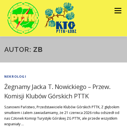
Przejdź
do
Menu
treści
HOME
GALERIE
KALENDARZ
AUTOR:
ZB
ZARZĄD
BIULETYNY
KONTAKT
NEKROLOGI
Żegnamy Jacka T. Nowickiego – Przew.
Komisji Klubów Górskich PTTK
Szanowni Państwo, Przedstawiciele Klubów Górskich PTTK, Z głębokim
smutkiem i żalem zawiadamiamy, że 21 czerwca 2026 roku odszedł od
nas Członek Komisji Turystyki Górskiej ZG PTTK, ale przede wszystkim
wspaniały …