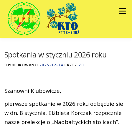
Przejdź
do
Menu
treści
HOME
GALERIE
KALENDARZ
Spotkania w styczniu 2026 roku
OPUBLIKOWANO
2025-12-14
PRZEZ
ZB
ZARZĄD
BIULETYNY
KONTAKT
Szanowni Klubowicze,
pierwsze spotkanie w 2026 roku odbędzie się
w dn. 8 stycznia. Elżbieta Korczak rozpocznie
nasze prelekcje o „Nadbałtyckich stolicach”.