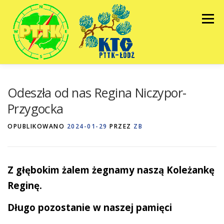
Przejdź
do
Menu
treści
HOME
GALERIE
KALENDARZ
Odeszła od nas Regina Niczypor-
Przygocka
ZARZĄD
BIULETYNY
KONTAKT
OPUBLIKOWANO
2024-01-29
PRZEZ
ZB
Z głębokim żalem żegnamy naszą Koleżankę
Reginę.
Długo pozostanie w naszej pamięci